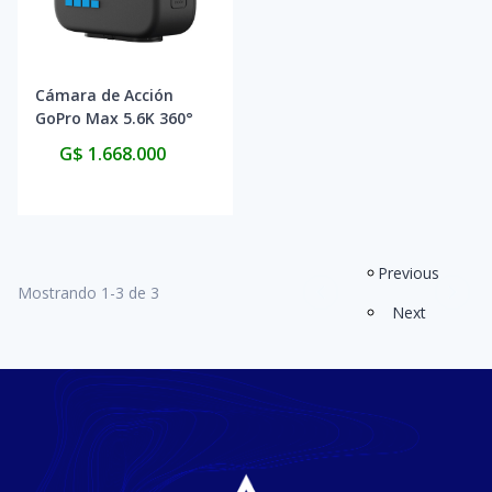
Cámara de Acción
GoPro Max 5.6K 360°
CHDHZ-203-RW -
G$ 1.668.000
Black
Previous
Mostrando
1
-
3
de
3
Next