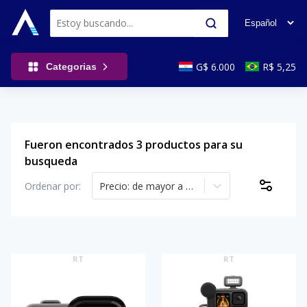
G$ 6.000
R$ 5,25
Categorias
Fueron encontrados 3 productos para su
busqueda
Ordenar por
:
Precio: de mayor a menor
RT
RT