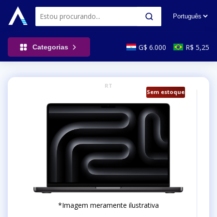
G$ 6.000
R$ 5,25
Categorias
RT
Sem estoque
*Imagem meramente ilustrativa