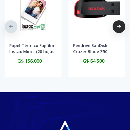
Papel Térmico Fujifilm
Pendrive SanDisk
Instax Mini - (20 hojas
Cruzer Blade Z50
de película)
128GB - Black/Red
G$ 156.000
G$ 64.500