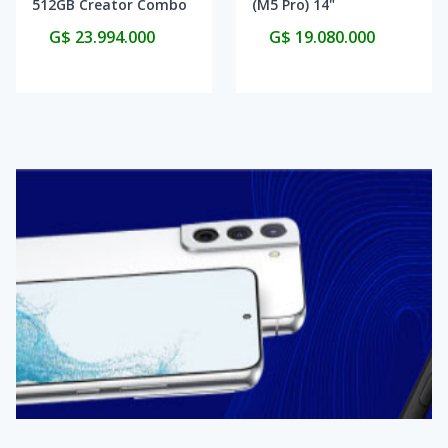
512GB Creator Combo
(M5 Pro) 14"
(DJI RC Pro 2) (KR)
MGDT4LL/A 24GB/2TB
G$ 23.994.000
G$ 19.080.000
2026 - Space Black