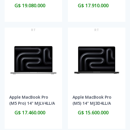
MGDT4LL/A 24GB/2TB
MJLW4LL/A 24/2TB
G$ 19.080.000
G$ 17.910.000
2026 - Space Black
2026 - Space Black
RT
RT
Apple MacBook Pro
Apple MacBook Pro
(M5 Pro) 14" MJLV4LL/A
(M5) 14" MJ3D4LL/A
24/2TB 2026 - Silver
32GB/1TB - Space
G$ 17.460.000
G$ 15.600.000
Black