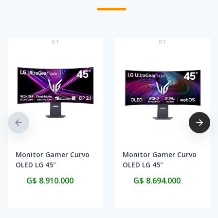
RT
RT
Monitor Gamer Curvo
Monitor Gamer Curvo
OLED LG 45"
OLED LG 45"
45GX905A-B 5K2K
45GX90SA-B WQHD
G$ 8.910.000
G$ 8.694.000
165Hz / 330Hz
240Hz