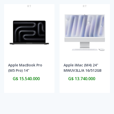
RT
RT
Apple MacBook Pro
Apple iMac (M4) 24"
(M5 Pro) 14"
MWUV3LL/A 16/512GB
MGDR4LL/A 24GB/1TB
- Silver
G$ 15.540.000
G$ 13.740.000
2026 - Space Black