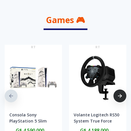
Games 🎮
RT
RT
Consola Sony
Volante Logitech RS50
PlayStation 5 Slim
System True Force
CFI-2015 Disk 1TB SSD
941-000265
G$ 4.590.000
G$ 4.188.000