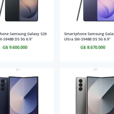
hone Samsung Galaxy S26
Smartphone Samsung Gala
M-S948B DS 5G 6.9"
Ultra SM-S948B DS 5G 6.9"
BGB - Black
16GB/1TB - Cobalt Violet
G$ 9.600.000
G$ 8.670.000
RT
RT