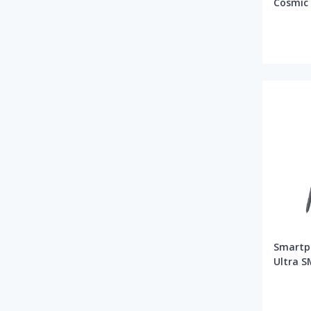
Cosmic 
Smartp
Ultra S
12/512G