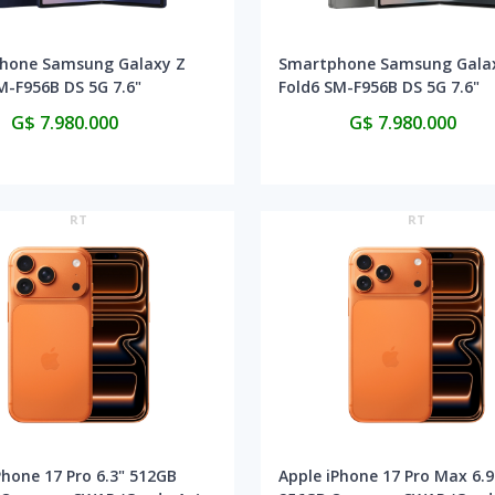
hone Samsung Galaxy Z
Smartphone Samsung Gala
M-F956B DS 5G 7.6"
Fold6 SM-F956B DS 5G 7.6"
GB - Navy (Homologado)
12/256GB - Silver Shadow
G$ 7.980.000
G$ 7.980.000
(Homologado)
RT
RT
Phone 17 Pro 6.3" 512GB
Apple iPhone 17 Pro Max 6.9