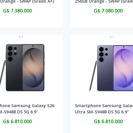
Orange - SWAP (Grado A+)
256GB Orange - SWAP (Grado
G$ 7.380.000
G$ 7.080.000
RT
RT
hone Samsung Galaxy S26
Smartphone Samsung Gala
M-S948B DS 5G 6.9"
Ultra SM-S948B DS 5G 6.9"
B - Black
12/512GB - Cobalt Violet
G$ 6.810.000
G$ 6.810.000