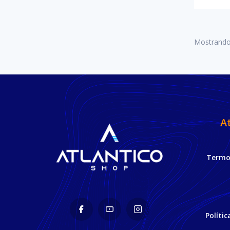
Mostrand
A
Termos
Políti