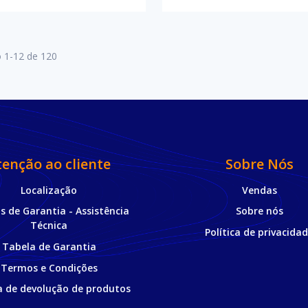
o
1
-
12
de
120
tenção ao cliente
Sobre Nós
Localização
Vendas
 de Garantia - Assistência
Sobre nós
Técnica
Política de privacida
Tabela de Garantia
Termos e Condições
ca de devolução de produtos