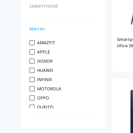
SMARTPHONE
Marcas
Smartp
AMAZFIT
Ultra S
APPLE
16GB/1T
HONOR
HUAWEI
INFINIX
MOTOROLA
OPPO
OUKITEL
REALME
SAMSUNG