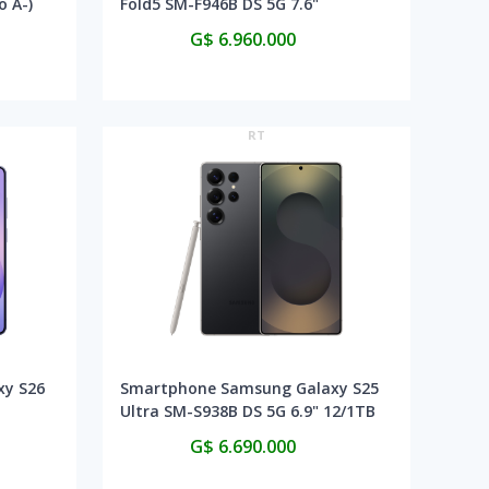
 A-)
Fold5 SM-F946B DS 5G 7.6"
12/512GB - Phantom Black
G$ 6.960.000
(Homologado)
RT
xy S26
Smartphone Samsung Galaxy S25
Ultra SM-S938B DS 5G 6.9" 12/1TB
- Titanium Black (Homologado)
G$ 6.690.000