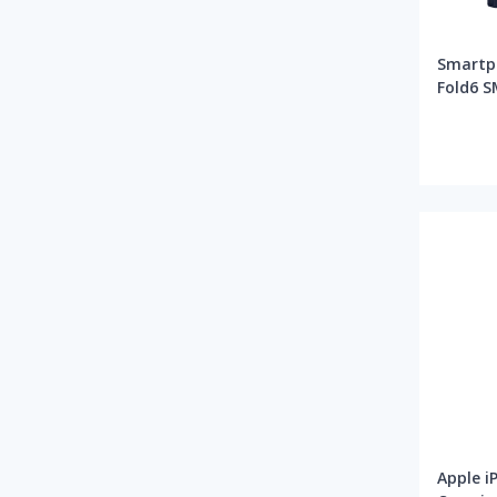
XIAOMI
Smartp
Fold6 S
12/256
Apple i