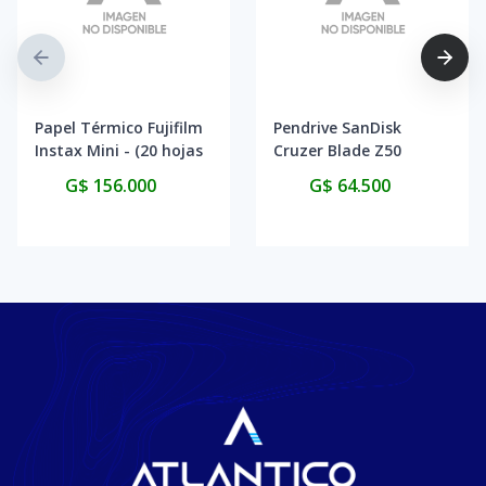
Papel Térmico Fujifilm
Pendrive SanDisk
Instax Mini - (20 hojas
Cruzer Blade Z50
de película)
128GB - Black/Red
G$ 156.000
G$ 64.500