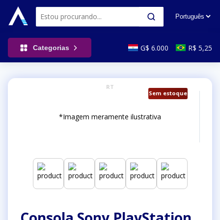
G$ 6.000
R$ 5,25
Categorias
RT
Sem estoque
*Imagem meramente ilustrativa
Consola Sony PlayStation