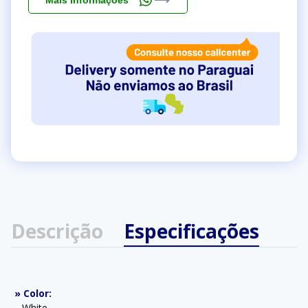
Mais informações
Descrição
Especificações
»
Color
:
White