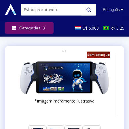
G$ 6.000
R$ 5,25
Categorias
RT
Sem estoque
*Imagem meramente ilustrativa