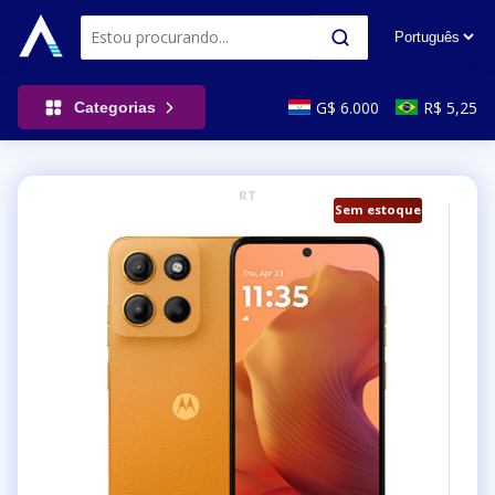
G$ 6.000
R$ 5,25
Categorias
RT
Sem estoque