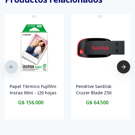
RT
RT
Papel Térmico Fujifilm
Pendrive SanDisk
Instax Mini - (20 hojas
Cruzer Blade Z50
de película)
128GB - Black/Red
G$ 156.000
G$ 64.500