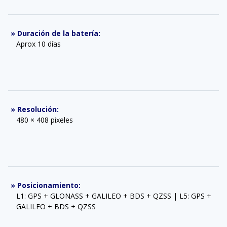
»
Duración de la batería
:
Aprox 10 días
»
Resolución
:
480 × 408 pixeles
»
Posicionamiento
:
L1: GPS + GLONASS + GALILEO + BDS + QZSS | L5: GPS +
GALILEO + BDS + QZSS