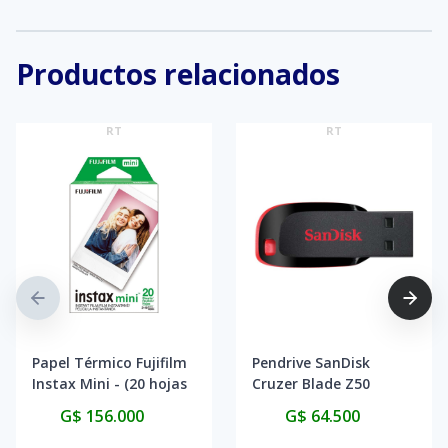
Productos relacionados
RT
RT
Papel Térmico Fujifilm
Pendrive SanDisk
Instax Mini - (20 hojas
Cruzer Blade Z50
de película)
128GB - Black/Red
G$ 156.000
G$ 64.500