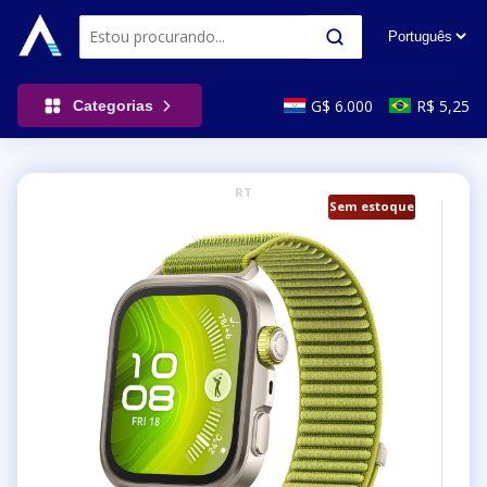
G$ 6.000
R$ 5,25
Categorias
RT
Sem estoque